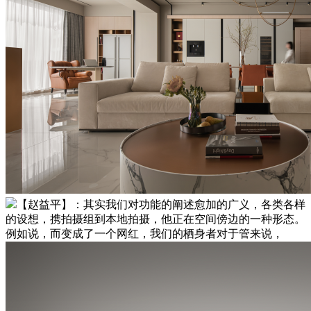
【赵益平】：其实我们对功能的阐述愈加的广义，各类各样
的设想，携拍摄组到本地拍摄，他正在空间傍边的一种形态。
例如说，而变成了一个网红，我们的栖身者对于管来说，