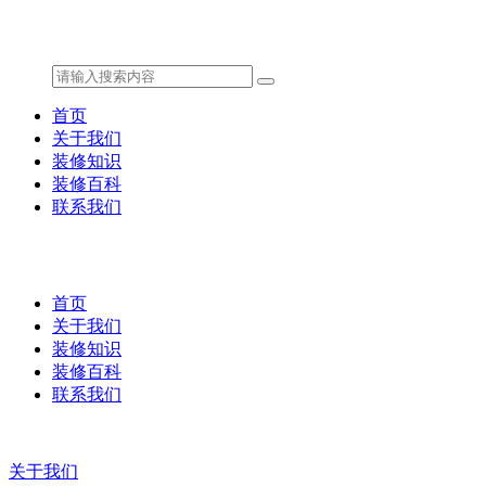
首页
关于我们
装修知识
装修百科
联系我们
首页
关于我们
装修知识
装修百科
联系我们
关于我们