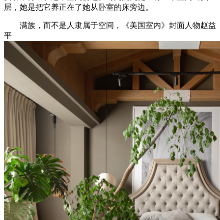
层，她是把它养正在了她从卧室的床旁边。
满族，而不是人隶属于空间，《美国室内》封面人物赵益
平