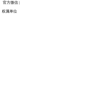
官方微信
|
权属单位