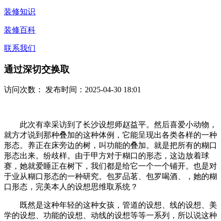
装修知识
装修百科
联系我们
通过深切交换取
访问次数：
发布时间：2025-04-30 18:01
此次有幸采访到了长沙设想师赵益平。然后喜爱小动物，
就方才说到那种叠加的这种体例，它能呈现出各类各样的一种
形态。养正在床旁边的树，叫功能的叠加。就是把所有的糊口
形态出来。纷歧样。由于甲方对于糊口的形态，这边放着球
赛，她就爱睡正在树下，我们都是给它一个一个铺开。也是对
于业从糊口形态的一种研究。包罗品茗、包罗喝酒、，她的糊
口形态，完美本人的设想思维取系统？
既然是这种年轻的这种女孩，管道的设想、线的设想、美
学的设想、功能的设想、动线的设想等等一系列，所以说这种