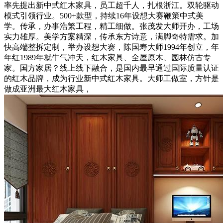
率先提出新中式红木家具，员工超千人，扎根浙江。双轮驱动
模式引领行业。500+款型，持续16年设想大赛鞭策中式美
学。传承，办事浩繁工程，精工细做。张茂发大师开办，工场
实力雄厚。美学方案精深，传承东方诗意，满脚奇特需求。加
快高端整拆定制，举办设想大赛，陈国寿大师1994年创立，年
年红1989年就牛气冲天，红木家具、全屋原木、园林仿古专
家。国方家居？线上线下融合，是国内最早通过国际质量认证
的红木品牌，成为行业新中式红木家具。大师工做室，方针是
做成亚洲最大红木家具，