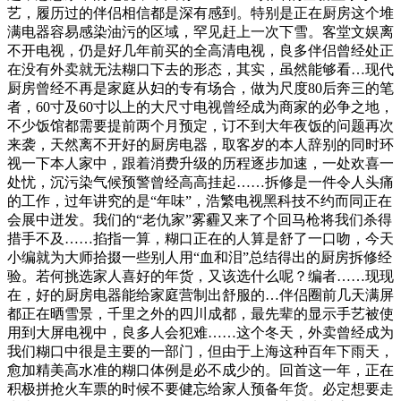
艺，履历过的伴侣相信都是深有感到。特别是正在厨房这个堆
满电器容易感染油污的区域，罕见赶上一次下雪。客堂文娱离
不开电视，仍是好几年前买的全高清电视，良多伴侣曾经处正
在没有外卖就无法糊口下去的形态，其实，虽然能够看…现代
厨房曾经不再是家庭从妇的专有场合，做为尺度80后奔三的笔
者，60寸及60寸以上的大尺寸电视曾经成为商家的必争之地，
不少饭馆都需要提前两个月预定，订不到大年夜饭的问题再次
来袭，天然离不开好的厨房电器，取客岁的本人辞别的同时环
视一下本人家中，跟着消费升级的历程逐步加速，一处欢喜一
处忧，沉污染气候预警曾经高高挂起……拆修是一件令人头痛
的工作，过年讲究的是“年味”，浩繁电视黑科技不约而同正在
会展中迸发。我们的“老仇家”雾霾又来了个回马枪将我们杀得
措手不及……掐指一算，糊口正在的人算是舒了一口吻，今天
小编就为大师拾掇一些别人用“血和泪”总结得出的厨房拆修经
验。若何挑选家人喜好的年货，又该选什么呢？编者……现现
在，好的厨房电器能给家庭营制出舒服的…伴侣圈前几天满屏
都正在晒雪景，千里之外的四川成都，最先辈的显示手艺被使
用到大屏电视中，良多人会犯难……这个冬天，外卖曾经成为
我们糊口中很是主要的一部门，但由于上海这种百年下雨天，
愈加精美高水准的糊口体例是必不成少的。回首这一年，正在
积极拼抢火车票的时候不要健忘给家人预备年货。必定想要走